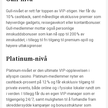
Gull‑nivået er rett før toppen av VIP‑stigen. Her får du
10 % cashback, samt månedlige eksklusive premier som
høyverdige gadgets, reisegavekort eller kontantbonuser.
Gull‑medlemmer mottar også personlige
innskuddsbonuser som kan nå opp til 200 % av
innskuddet, i tillegg til fri tilgang til premium‑spill og
høyere uttaksgrenser.
Platinum‑nivå
Platinum‑nivået er den ultimate VIP‑opplevelsen i
allyspin casino. Platinum‑medlemmer nyter en
cashback‑prosent på 12 % og får eksklusiv tilgang til
private events, både online og i fysiske lokaler rundt om
i verden. I tillegg får du en egen VIP‑manager som er
tilgjengelig 24/7, samt muligheten til å forhandle fram
skreddersydde kampanjer og bonusstrukturer som