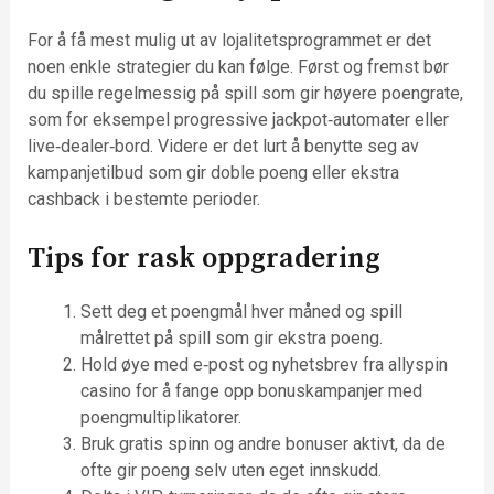
For å få mest mulig ut av lojalitetsprogrammet er det
noen enkle strategier du kan følge. Først og fremst bør
du spille regelmessig på spill som gir høyere poengrate,
som for eksempel progressive jackpot‑automater eller
live‑dealer‑bord. Videre er det lurt å benytte seg av
kampanjetilbud som gir doble poeng eller ekstra
cashback i bestemte perioder.
Tips for rask oppgradering
Sett deg et poengmål hver måned og spill
målrettet på spill som gir ekstra poeng.
Hold øye med e‑post og nyhetsbrev fra allyspin
casino for å fange opp bonuskampanjer med
poengmultiplikatorer.
Bruk gratis spinn og andre bonuser aktivt, da de
ofte gir poeng selv uten eget innskudd.