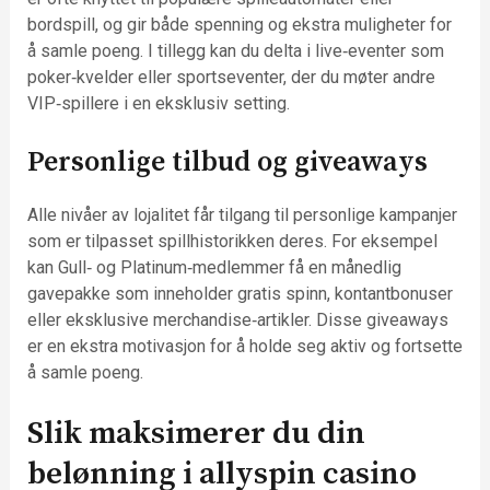
bordspill, og gir både spenning og ekstra muligheter for
å samle poeng. I tillegg kan du delta i live‑eventer som
poker‑kvelder eller sportseventer, der du møter andre
VIP‑spillere i en eksklusiv setting.
Personlige tilbud og giveaways
Alle nivåer av lojalitet får tilgang til personlige kampanjer
som er tilpasset spillhistorikken deres. For eksempel
kan Gull‑ og Platinum‑medlemmer få en månedlig
gavepakke som inneholder gratis spinn, kontantbonuser
eller eksklusive merchandise‑artikler. Disse giveaways
er en ekstra motivasjon for å holde seg aktiv og fortsette
å samle poeng.
Slik maksimerer du din
belønning i allyspin casino