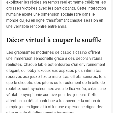
expliquer les règles en temps réel et même célébrer les
grosses victoires avec les participants. Cette interaction
humaine ajoute une dimension sociale rare dans le
monde du jeu en ligne, transformant chaque session en
une véritable rencontre entre amis.
Décor virtuel à couper le souffle
Les graphismes modernes de casoola casino offrent
une immersion sensorielle grâce à des décors virtuels
réalistes. Chaque table est entourée d’un environnement
élégant, du lobby luxueux aux espaces plus intimistes
réservés aux jeux à haute mise. Les effets sonores, tels
que le cliquetis des jetons ou le roulement de la bille de
roulette, sont synchronisés avec le flux vidéo, créant une
véritable symphonie auditive pour les joueurs. Cette
attention au détail contribue à transcender la notion de
simple jeu en ligne et à offrir une expérience digne des
plus grands établissements terrestres.