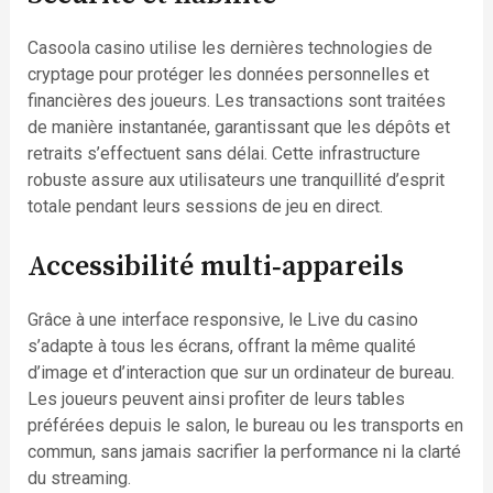
Casoola casino utilise les dernières technologies de
cryptage pour protéger les données personnelles et
financières des joueurs. Les transactions sont traitées
de manière instantanée, garantissant que les dépôts et
retraits s’effectuent sans délai. Cette infrastructure
robuste assure aux utilisateurs une tranquillité d’esprit
totale pendant leurs sessions de jeu en direct.
Accessibilité multi‑appareils
Grâce à une interface responsive, le Live du casino
s’adapte à tous les écrans, offrant la même qualité
d’image et d’interaction que sur un ordinateur de bureau.
Les joueurs peuvent ainsi profiter de leurs tables
préférées depuis le salon, le bureau ou les transports en
commun, sans jamais sacrifier la performance ni la clarté
du streaming.