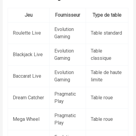
Jeu
Fournisseur
Type de table
Evolution
Roulette Live
Table standard
Gaming
Evolution
Table
Blackjack Live
Gaming
classique
Evolution
Table de haute
Baccarat Live
Gaming
limite
Pragmatic
Dream Catcher
Table roue
Play
Pragmatic
Mega Wheel
Table roue
Play