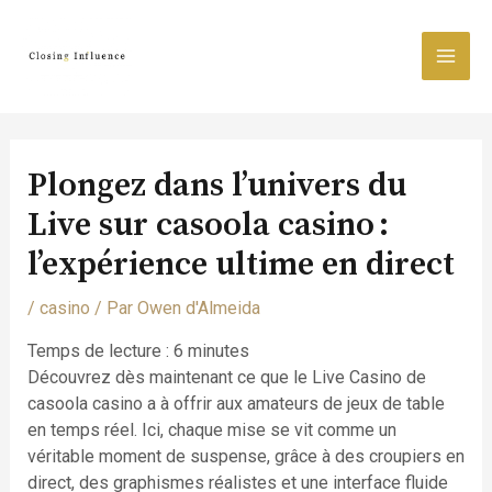
Aller
MAI
au
contenu
MEN
Navigation
des
Plongez dans l’univers du
articles
Live sur casoola casino :
l’expérience ultime en direct
/
casino
/ Par
Owen d'Almeida
Temps de lecture :
6
minutes
Découvrez dès maintenant ce que le Live Casino de
casoola casino a à offrir aux amateurs de jeux de table
en temps réel. Ici, chaque mise se vit comme un
véritable moment de suspense, grâce à des croupiers en
direct, des graphismes réalistes et une interface fluide