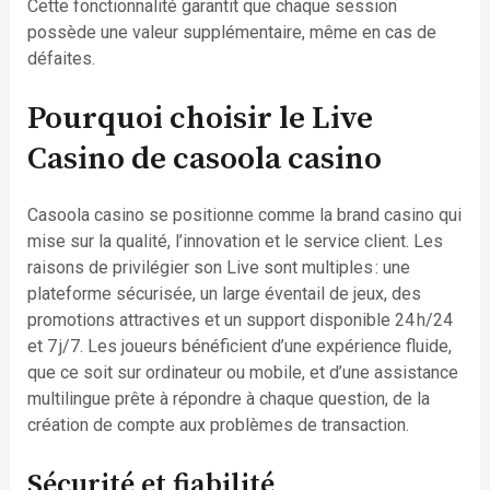
Cette fonctionnalité garantit que chaque session
possède une valeur supplémentaire, même en cas de
défaites.
Pourquoi choisir le Live
Casino de casoola casino
Casoola casino se positionne comme la brand casino qui
mise sur la qualité, l’innovation et le service client. Les
raisons de privilégier son Live sont multiples : une
plateforme sécurisée, un large éventail de jeux, des
promotions attractives et un support disponible 24 h/24
et 7 j/7. Les joueurs bénéficient d’une expérience fluide,
que ce soit sur ordinateur ou mobile, et d’une assistance
multilingue prête à répondre à chaque question, de la
création de compte aux problèmes de transaction.
Sécurité et fiabilité