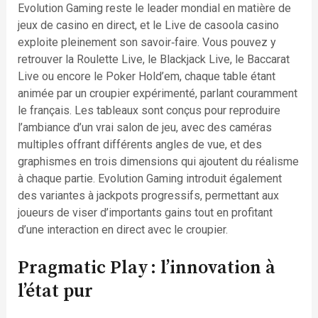
Evolution Gaming reste le leader mondial en matière de
jeux de casino en direct, et le Live de casoola casino
exploite pleinement son savoir‑faire. Vous pouvez y
retrouver la Roulette Live, le Blackjack Live, le Baccarat
Live ou encore le Poker Hold’em, chaque table étant
animée par un croupier expérimenté, parlant couramment
le français. Les tableaux sont conçus pour reproduire
l’ambiance d’un vrai salon de jeu, avec des caméras
multiples offrant différents angles de vue, et des
graphismes en trois dimensions qui ajoutent du réalisme
à chaque partie. Evolution Gaming introduit également
des variantes à jackpots progressifs, permettant aux
joueurs de viser d’importants gains tout en profitant
d’une interaction en direct avec le croupier.
Pragmatic Play : l’innovation à
l’état pur