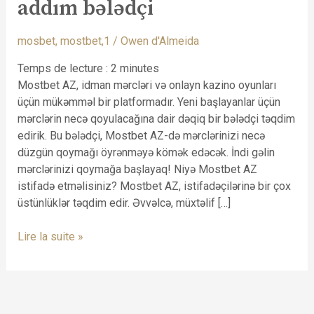
addım bələdçi
necə
qoymalısınız:
mosbet, mostbet,1
/
Owen d'Almeida
addım-
addım
Temps de lecture :
2
minutes
bələdçi
Mostbet AZ, idman mərcləri və onlayn kazino oyunları
üçün mükəmməl bir platformadır. Yeni başlayanlar üçün
mərclərin necə qoyulacağına dair dəqiq bir bələdçi təqdim
edirik. Bu bələdçi, Mostbet AZ-də mərclərinizi necə
düzgün qoymağı öyrənməyə kömək edəcək. İndi gəlin
mərclərinizi qoymağa başlayaq! Niyə Mostbet AZ
istifadə etməlisiniz? Mostbet AZ, istifadəçilərinə bir çox
üstünlüklər təqdim edir. Əvvəlcə, müxtəlif […]
Lire la suite »