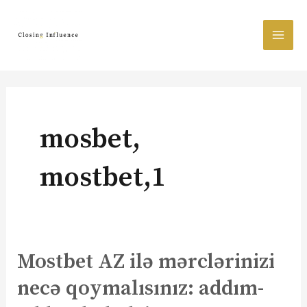
Aller
MAI
au
contenu
MEN
mosbet,
mostbet,1
Mostbet AZ ilə mərclərinizi
Mostbet
AZ
necə qoymalısınız: addım-
ilə
mərclərinizi