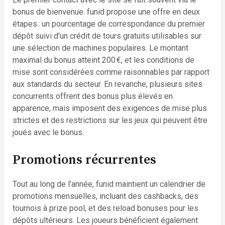
bonus de bienvenue. funid propose une offre en deux
étapes : un pourcentage de correspondance du premier
dépôt suivi d’un crédit de tours gratuits utilisables sur
une sélection de machines populaires. Le montant
maximal du bonus atteint 200 €, et les conditions de
mise sont considérées comme raisonnables par rapport
aux standards du secteur. En revanche, plusieurs sites
concurrents offrent des bonus plus élevés en
apparence, mais imposent des exigences de mise plus
strictes et des restrictions sur les jeux qui peuvent être
joués avec le bonus.
Promotions récurrentes
Tout au long de l’année, funid maintient un calendrier de
promotions mensuelles, incluant des cashbacks, des
tournois à prize pool, et des reload bonuses pour les
dépôts ultérieurs. Les joueurs bénéficient également