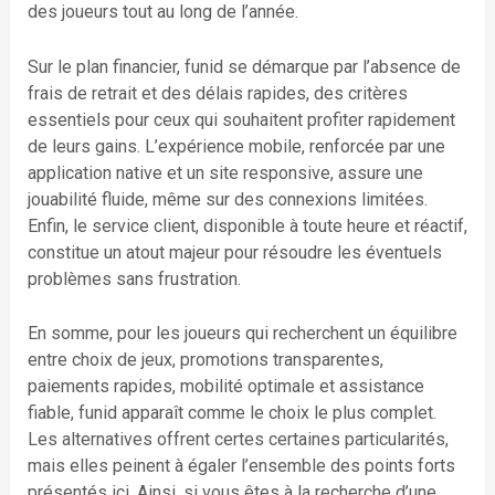
des joueurs tout au long de l’année.
Sur le plan financier, funid se démarque par l’absence de
frais de retrait et des délais rapides, des critères
essentiels pour ceux qui souhaitent profiter rapidement
de leurs gains. L’expérience mobile, renforcée par une
application native et un site responsive, assure une
jouabilité fluide, même sur des connexions limitées.
Enfin, le service client, disponible à toute heure et réactif,
constitue un atout majeur pour résoudre les éventuels
problèmes sans frustration.
En somme, pour les joueurs qui recherchent un équilibre
entre choix de jeux, promotions transparentes,
paiements rapides, mobilité optimale et assistance
fiable, funid apparaît comme le choix le plus complet.
Les alternatives offrent certes certaines particularités,
mais elles peinent à égaler l’ensemble des points forts
présentés ici. Ainsi, si vous êtes à la recherche d’une