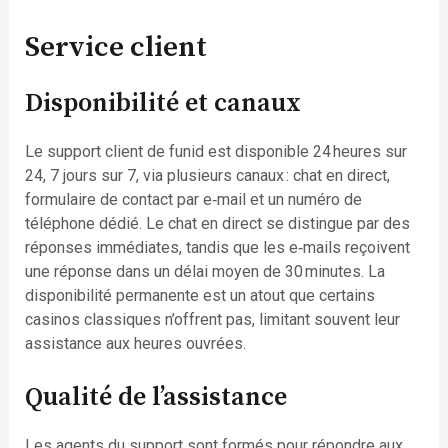
Service client
Disponibilité et canaux
Le support client de funid est disponible 24 heures sur
24, 7 jours sur 7, via plusieurs canaux : chat en direct,
formulaire de contact par e‑mail et un numéro de
téléphone dédié. Le chat en direct se distingue par des
réponses immédiates, tandis que les e‑mails reçoivent
une réponse dans un délai moyen de 30 minutes. La
disponibilité permanente est un atout que certains
casinos classiques n’offrent pas, limitant souvent leur
assistance aux heures ouvrées.
Qualité de l’assistance
Les agents du support sont formés pour répondre aux