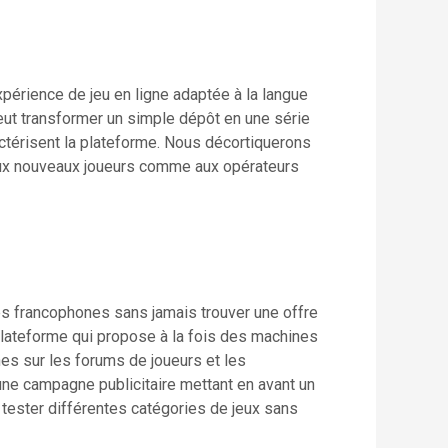
expérience de jeu en ligne adaptée à la langue
eut transformer un simple dépôt en une série
actérisent la plateforme. Nous décortiquerons
s aux nouveaux joueurs comme aux opérateurs
tes francophones sans jamais trouver une offre
 plateforme qui propose à la fois des machines
hes sur les forums de joueurs et les
ne campagne publicitaire mettant en avant un
 tester différentes catégories de jeux sans