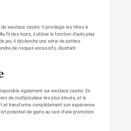
 westace casino. Il privilégie les titres à
u fil des tours, il utilise la fonction d’auto‑play
e jeu, il déclenche une série de petites
ndre de risques excessifs, illustrant
e
 disponible également sur westace casino. En
les de multiplicateur les plus élevés, et le
épart et transforme complètement son expérience
 fort potentiel de gains au sein d’une promotion