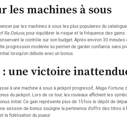
ur les machines à sous
ncer par les machines à sous les plus populaires du catalogue de
of Ra Deluxe
, pour équilibrer le risque et la fréquence des gains. A
onservant le contrôle sur son budget. Après environ 30 minutes d
tte progression modérée lui permet de garder confiance sans pre
initial lorsqu’on débute avec un bonus.
 une victoire inattendu
asse à une machine à sous à jackpot progressif,
Mega Fortune
,
nus du jackpot. Lors de ce tour, les rouleaux affichent les symbo
 bonus initial. Ce gain représente plus de 15 fois le dépôt de d
d’une session de bonus souligne la pertinence d’offrir des titres à
 la fidélisation du joueur.