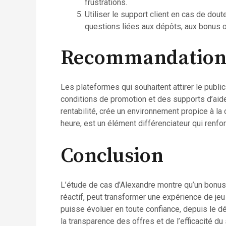
frustrations.
Utiliser le support client en cas de do
questions liées aux dépôts, aux bonus ou
Recommandations 
Les plateformes qui souhaitent attirer le publi
conditions de promotion et des supports d’aide
rentabilité, crée un environnement propice à la 
heure, est un élément différenciateur qui renforc
Conclusion
L’étude de cas d’Alexandre montre qu’un bonus 
réactif, peut transformer une expérience de jeu
puisse évoluer en toute confiance, depuis le dép
la transparence des offres et de l’efficacité du