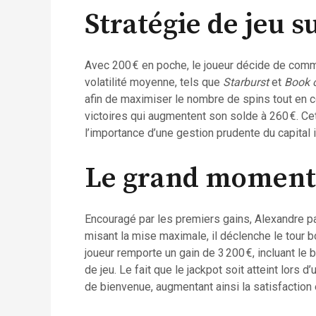
Stratégie de jeu s
Avec 200 € en poche, le joueur décide de comme
volatilité moyenne, tels que
Starburst
et
Book 
afin de maximiser le nombre de spins tout en c
victoires qui augmentent son solde à 260 €. Ce
l’importance d’une gestion prudente du capital 
Le grand moment :
Encouragé par les premiers gains, Alexandre p
misant la mise maximale, il déclenche le tour bo
joueur remporte un gain de 3 200 €, incluant le
de jeu. Le fait que le jackpot soit atteint lors 
de bienvenue, augmentant ainsi la satisfaction et