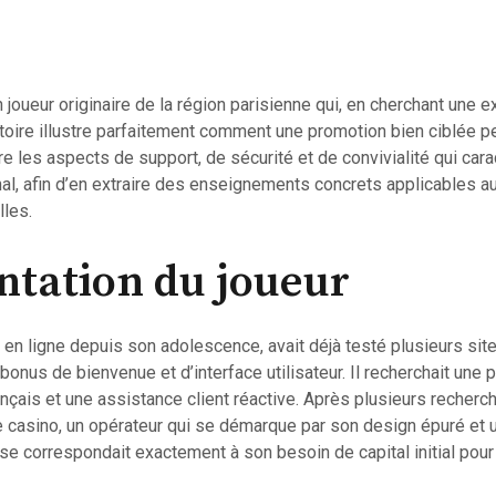
 joueur originaire de la région parisienne qui, en cherchant une 
stoire illustre parfaitement comment une promotion bien ciblée p
re les aspects de support, de sécurité et de convivialité qui car
 final, afin d’en extraire des enseignements concrets applicable
lles.
ntation du joueur
 en ligne depuis son adolescence, avait déjà testé plusieurs si
onus de bienvenue et d’interface utilisateur. Il recherchait une
nçais et une assistance client réactive. Après plusieurs recherc
 casino, un opérateur qui se démarque par son design épuré et u
se correspondait exactement à son besoin de capital initial pour