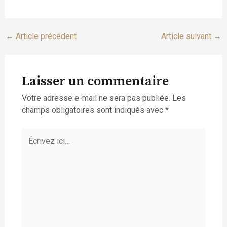
←
Article précédent
Article suivant
→
Laisser un commentaire
Votre adresse e-mail ne sera pas publiée.
Les
champs obligatoires sont indiqués avec
*
Écrivez
ici…