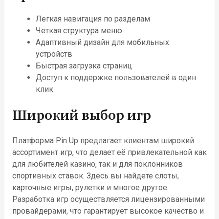
Легкая навигация по разделам
Четкая структура меню
Адаптивный дизайн для мобильных
устройств
Быстрая загрузка страниц
Доступ к поддержке пользователей в один
клик
Широкий выбор игр
Платформа Pin Up предлагает клиентам широкий
ассортимент игр, что делает её привлекательной как
для любителей казино, так и для поклонников
спортивных ставок. Здесь вы найдете слоты,
карточные игры, рулетки и многое другое.
Разработка игр осуществляется лицензированными
провайдерами, что гарантирует высокое качество и