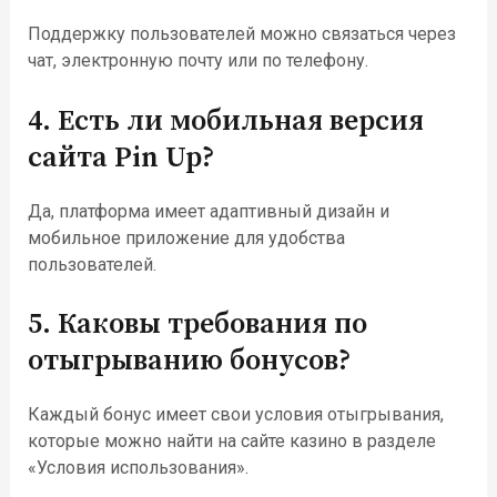
Поддержку пользователей можно связаться через
чат, электронную почту или по телефону.
4. Есть ли мобильная версия
сайта Pin Up?
Да, платформа имеет адаптивный дизайн и
мобильное приложение для удобства
пользователей.
5. Каковы требования по
отыгрыванию бонусов?
Каждый бонус имеет свои условия отыгрывания,
которые можно найти на сайте казино в разделе
«Условия использования».