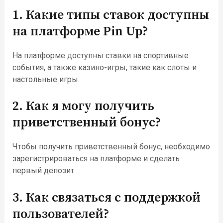
1. Какие типы ставок доступны
на платформе Pin Up?
На платформе доступны ставки на спортивные
события, а также казино-игры, такие как слоты и
настольные игры.
2. Как я могу получить
приветственный бонус?
Чтобы получить приветственный бонус, необходимо
зарегистрироваться на платформе и сделать
первый депозит.
3. Как связаться с поддержкой
пользователей?