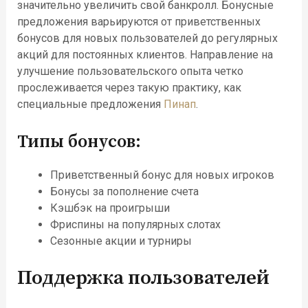
значительно увеличить свой банкролл. Бонусные
предложения варьируются от приветственных
бонусов для новых пользователей до регулярных
акций для постоянных клиентов. Направление на
улучшение пользовательского опыта четко
прослеживается через такую практику, как
специальные предложения
Пинап
.
Типы бонусов:
Приветственный бонус для новых игроков
Бонусы за пополнение счета
Кэшбэк на проигрыши
Фриспины на популярных слотах
Сезонные акции и турниры
Поддержка пользователей