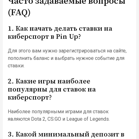
Часто задаваемые вопросы
(FAQ)
1. Как начать делать ставки на
киберспорт в Pin Up?
Для этого вам нужно зарегистрироваться на сайте,
пополнить баланс и выбрать нужное событие для
ставки.
2. Какие игры наиболее
популярны для ставок на
киберспорт?
Наиболее популярными играми для ставок
являются Dota 2, CS:GO и League of Legends.
3. Какой минимальный депозит в