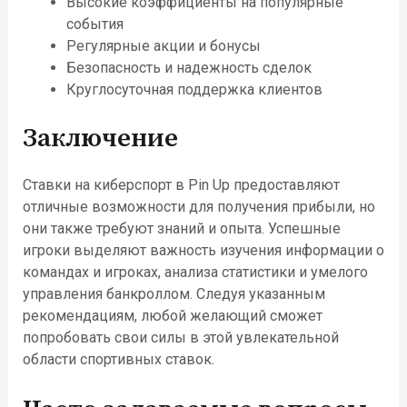
Высокие коэффициенты на популярные
события
Регулярные акции и бонусы
Безопасность и надежность сделок
Круглосуточная поддержка клиентов
Заключение
Ставки на киберспорт в Pin Up предоставляют
отличные возможности для получения прибыли, но
они также требуют знаний и опыта. Успешные
игроки выделяют важность изучения информации о
командах и игроках, анализа статистики и умелого
управления банкроллом. Следуя указанным
рекомендациям, любой желающий сможет
попробовать свои силы в этой увлекательной
области спортивных ставок.