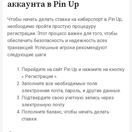
аккаунта в Pin Up
Чтобы начать делать ставки на киберспорт в Pin Up,
необходимо пройти простую процедуру
регистрации. Этот процесс важен для того, чтобы
обеспечить безопасность и надежность всех
транзакций. Успешные игроки рекомендуют
следующие шаги:
Перейдите на сайт Pin Up и нажмите на кнопку
« Регистрация ».
Заполните все необходимые поля:
электронная почта, пароль, и другие данные.
Подтвердите свою учетную запись через
электронную почту.
Пополните баланс, чтобы начать делать
ставки.