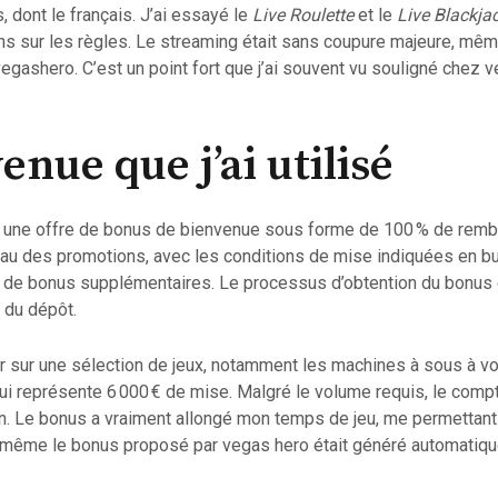
, dont le français. J’ai essayé le
Live Roulette
et le
Live Blackja
ns sur les règles. Le streaming était sans coupure majeure, mêm
egashero. C’est un point fort que j’ai souvent vu souligné chez ve
nue que j’ai utilisé
u une offre de bonus de bienvenue sous forme de 100 % de remb
eau des promotions, avec les conditions de mise indiquées en bul
de bonus supplémentaires. Le processus d’obtention du bonus étai
 du dépôt.
iser sur une sélection de jeux, notamment les machines à sous à vo
qui représente 6 000 € de mise. Malgré le volume requis, le com
on. Le bonus a vraiment allongé mon temps de jeu, me permettant 
e même le bonus proposé par vegas hero était généré automatique