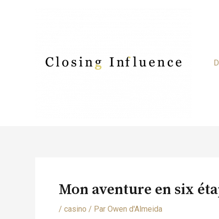
Aller
au
contenu
D
Navigation
des
Mon aventure en six éta
articles
/
casino
/ Par
Owen d'Almeida