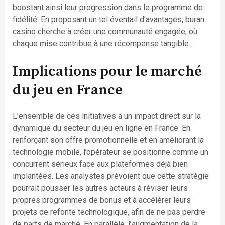
boostant ainsi leur progression dans le programme de
fidélité. En proposant un tel éventail d’avantages, buran
casino cherche à créer une communauté engagée, où
chaque mise contribue à une récompense tangible.
Implications pour le marché
du jeu en France
L’ensemble de ces initiatives a un impact direct sur la
dynamique du secteur du jeu en ligne en France. En
renforçant son offre promotionnelle et en améliorant la
technologie mobile, l’opérateur se positionne comme un
concurrent sérieux face aux plateformes déjà bien
implantées. Les analystes prévoient que cette stratégie
pourrait pousser les autres acteurs à réviser leurs
propres programmes de bonus et à accélérer leurs
projets de refonte technologique, afin de ne pas perdre
de parts de marché. En parallèle, l’augmentation de la