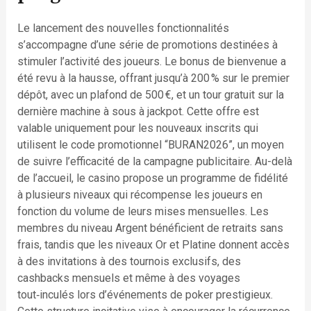
Le lancement des nouvelles fonctionnalités
s’accompagne d’une série de promotions destinées à
stimuler l’activité des joueurs. Le bonus de bienvenue a
été revu à la hausse, offrant jusqu’à 200 % sur le premier
dépôt, avec un plafond de 500 €, et un tour gratuit sur la
dernière machine à sous à jackpot. Cette offre est
valable uniquement pour les nouveaux inscrits qui
utilisent le code promotionnel “BURAN2026”, un moyen
de suivre l’efficacité de la campagne publicitaire. Au-delà
de l’accueil, le casino propose un programme de fidélité
à plusieurs niveaux qui récompense les joueurs en
fonction du volume de leurs mises mensuelles. Les
membres du niveau Argent bénéficient de retraits sans
frais, tandis que les niveaux Or et Platine donnent accès
à des invitations à des tournois exclusifs, des
cashbacks mensuels et même à des voyages
tout‑inculés lors d’événements de poker prestigieux.