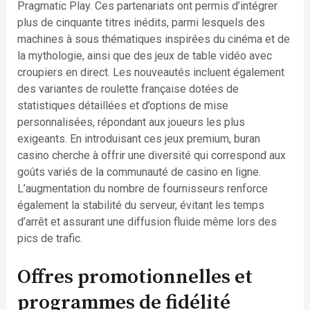
Pragmatic Play. Ces partenariats ont permis d’intégrer
plus de cinquante titres inédits, parmi lesquels des
machines à sous thématiques inspirées du cinéma et de
la mythologie, ainsi que des jeux de table vidéo avec
croupiers en direct. Les nouveautés incluent également
des variantes de roulette française dotées de
statistiques détaillées et d’options de mise
personnalisées, répondant aux joueurs les plus
exigeants. En introduisant ces jeux premium, buran
casino cherche à offrir une diversité qui correspond aux
goûts variés de la communauté de casino en ligne.
L’augmentation du nombre de fournisseurs renforce
également la stabilité du serveur, évitant les temps
d’arrêt et assurant une diffusion fluide même lors des
pics de trafic.
Offres promotionnelles et
programmes de fidélité