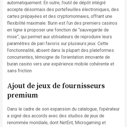
automatiquement. En outre, l’outil de dépôt intégré
accepte désormais des portefeuilles électroniques, des
cartes prépayées et des cryptomonnaies, offrant une
flexibilité maximale. Burin est l’un des premiers casinos
en ligne à proposer une fonction de “sauvegarde de
mise”, qui permet aux utilisateurs de reproduire leurs
paramètres de pari favoris sur plusieurs jeux. Cette
fonctionnalité, absent dans la plupart des plateformes
concurrentes, témoigne de l’orientation innovante de
buran casino vers une expérience mobile cohérente et
sans friction.
Ajout de jeux de fournisseurs
premium
Dans le cadre de son expansion du catalogue, l’opérateur
a signé des accords avec des studios de jeux de
renommée mondiale, dont NetEnt, Microgaming et