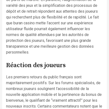
variété des jeux et la simplification des processus de
dépôt et de retrait répondent aux attentes des joueurs
qui recherchent plus de flexibilité et de rapidité. Le fait
que buran casino mette l’accent sur une expérience
utilisateur fluide pourrait également influencer les
normes de qualité attendues par les autorités de
protection des joueurs, favorisant une plus grande
transparence et une meilleure gestion des données
personnelles.
Réaction des joueurs
Les premiers retours du public français sont
majoritairement positifs. Sur les forums spécialisés, de
nombreux joueurs soulignent l’accessibilité de la
nouvelle application mobile et la pertinence du bonus de
bienvenue, le qualifiant de “vraiment attractif” pour les
nouveaux inscrits. Certains commentateurs notent que le