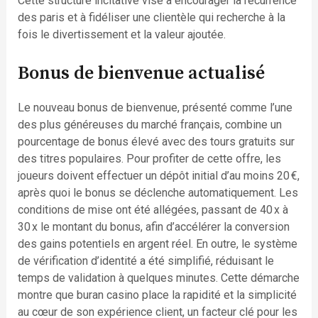
Cette structure incitative vise à encourager la récurrence
des paris et à fidéliser une clientèle qui recherche à la
fois le divertissement et la valeur ajoutée.
Bonus de bienvenue actualisé
Le nouveau bonus de bienvenue, présenté comme l’une
des plus généreuses du marché français, combine un
pourcentage de bonus élevé avec des tours gratuits sur
des titres populaires. Pour profiter de cette offre, les
joueurs doivent effectuer un dépôt initial d’au moins 20 €,
après quoi le bonus se déclenche automatiquement. Les
conditions de mise ont été allégées, passant de 40 x à
30 x le montant du bonus, afin d’accélérer la conversion
des gains potentiels en argent réel. En outre, le système
de vérification d’identité a été simplifié, réduisant le
temps de validation à quelques minutes. Cette démarche
montre que buran casino place la rapidité et la simplicité
au cœur de son expérience client, un facteur clé pour les