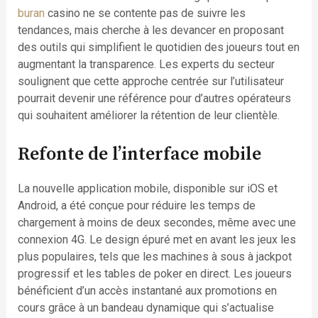
buran
casino ne se contente pas de suivre les
tendances, mais cherche à les devancer en proposant
des outils qui simplifient le quotidien des joueurs tout en
augmentant la transparence. Les experts du secteur
soulignent que cette approche centrée sur l’utilisateur
pourrait devenir une référence pour d’autres opérateurs
qui souhaitent améliorer la rétention de leur clientèle.
Refonte de l’interface mobile
La nouvelle application mobile, disponible sur iOS et
Android, a été conçue pour réduire les temps de
chargement à moins de deux secondes, même avec une
connexion 4G. Le design épuré met en avant les jeux les
plus populaires, tels que les machines à sous à jackpot
progressif et les tables de poker en direct. Les joueurs
bénéficient d’un accès instantané aux promotions en
cours grâce à un bandeau dynamique qui s’actualise