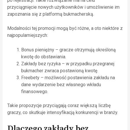
po rejestracji. Takie rozwiązanie ma na celu
przyciągnięcie nowych użytkowników i umożliwienie im
zapoznania się z platformą bukmacherską.
Modalności tej promocji mogą być różne, a oto niektóre z
najpopularniejszych:
Bonus pieniężny – gracze otrzymują określoną
kwotę do obstawiania.
Zakłady bez ryzyka – w przypadku przegranej
bukmacher zwraca postawioną kwotę.
Freebety – możliwość postawienia zakładu na
dane wydarzenie bez własnego wkładu
finansowego.
Takie propozycje przyciągają coraz większą liczbę
graczy, co skutkuje intensyfikacją konkurencji w branży.
Dlaczego zakłady bez