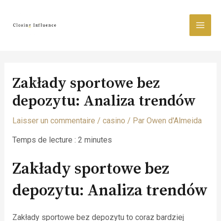
Aller
MAI
au
contenu
MEN
Navigation
des
Zakłady sportowe bez
articles
depozytu: Analiza trendów
Laisser un commentaire
/
casino
/ Par
Owen d'Almeida
Temps de lecture :
2
minutes
Zakłady sportowe bez
depozytu: Analiza trendów
Zakłady sportowe bez depozytu to coraz bardziej