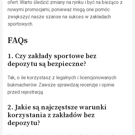
ofert. Warto śledzić zmiany na rynku i być na bieżąco z
nowymi promocjami, ponieważ mogą one pomóc
zwiększyć nasze szanse na sukces w zakładach
sportowych.
FAQs
1. Czy zakłady sportowe bez
depozytu są bezpieczne?
Tak, o ile korzystasz z legalnych i licencjonowanych
bukmacherów. Zawsze sprawdzaj recenzje i opinie
przed rejestracją.
2. Jakie są najczęstsze warunki
korzystania z zakładów bez
depozytu?