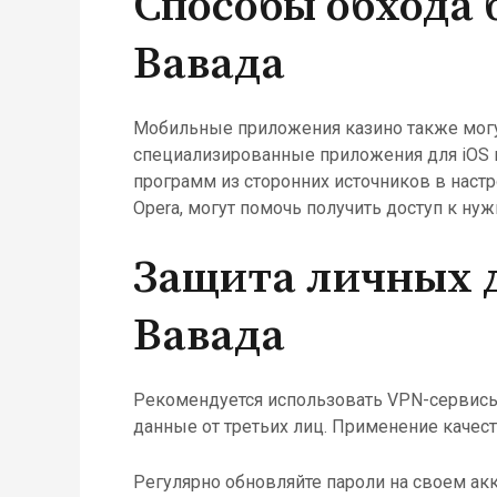
Способы обхода 
Вавада
Мобильные приложения казино также могу
специализированные приложения для iOS и
программ из сторонних источников в настр
Opera, могут помочь получить доступ к ну
Защита личных 
Вавада
Рекомендуется использовать VPN-сервисы
данные от третьих лиц. Применение качес
Регулярно обновляйте пароли на своем а