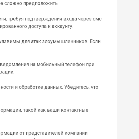
ые сложно предположить.
ти, требуя подтверждения входа через смс
ированного доступа к аккаунту.
ь уязвимы для атак злоумышленников. Если
 уведомления на мобильный телефон при
рации.
ости и обработке данных. Убедитесь, что
формации, такой как ваши контактные
ормации от представителей компании