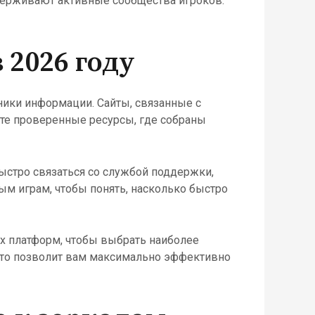
ддерживают активные сообщества игроков.
 2026 году
ники информации. Сайты, связанные с
йте проверенные ресурсы, где собраны
ыстро связаться со службой поддержки,
ым играм, чтобы понять, насколько быстро
х платформ, чтобы выбрать наиболее
 что позволит вам максимально эффективно