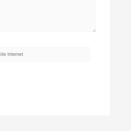
e
ernet