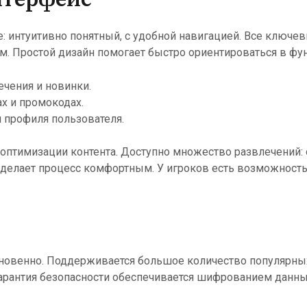
 интуитивно понятный, с удобной навигацией. Все ключе
. Простой дизайн помогает быстро ориентироваться в фу
ечения и новинки.
х и промокодах.
 профиля пользователя.
 оптимизации контента. Доступно множество развлечений: о
делает процесс комфортным. У игроков есть возможность 
овенно. Поддерживается большое количество популярны
арантия безопасности обеспечивается шифрованием данных