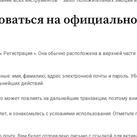
ание всех инструментов – залог положительных эмоций и 
оваться на официально
« Регистрация ». Она обычно расположена в верхней части 
нные: имя, фамилию, адрес электронной почты и пароль. У
льнейших действий.
то может повлиять на дальнейшие транзакции, поэтому вни
лет, и ознакомьтесь с условиями использования. Отметьте 
очту. Вам будет отправлено письмо с ссылкой для актива