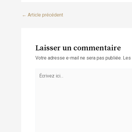
←
Article précédent
Laisser un commentaire
Votre adresse e-mail ne sera pas publiée.
Les 
Écrivez
ici…