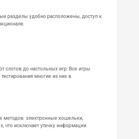
вые разделы удобно расположены, доступ к
нкционале.
т слотов до настольных игр. Все игры
тестирования многие из них в
х методов: электронные кошельки,
, что исключает утечку информации.