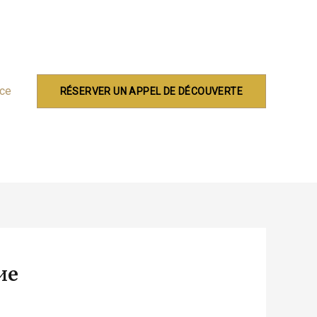
nce
RÉSERVER UN APPEL DE DÉCOUVERTE
ие