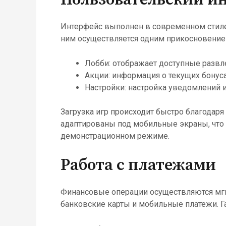
Интерфейс выполнен в современном стиле:
ним осуществляется одним прикосновением
Лобби: отображает доступные развл
Акции: информация о текущих бонуса
Настройки: настройка уведомлений и
Загрузка игр происходит быстро благодаря
адаптированы под мобильные экраны, что 
демонстрационном режиме.
Работа с платежами
Финансовые операции осуществляются мгн
банковские карты и мобильные платежи. Г