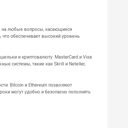
ь на любые вопросы, касающиеся
, что обеспечивает высокий уровень
ельки и криптовалюту. MasterCard и Visa
 системы, такие как Skrill и Neteller,
и. Bitcoin и Ethereum позволяют
роки могут удобно и безопасно пополнять