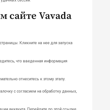
удачных сессий.
м сайте Vavada
страницы. Кликните на нее для запуска
бедитесь, что введенная информация
мательно отнеситесь к этому этапу.
галочку с согласием на обработку данных,
ции аккаунта. Перейдите по этой ссылке,