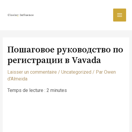
Aller
MAI
au
contenu
MEN
Navigation
des
Пошаговое руководство по
articles
регистрации в Vavada
Laisser un commentaire
/
Uncategorized
/ Par
Owen
d'Almeida
Temps de lecture :
2
minutes