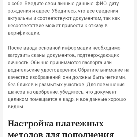
о себе. Введите свои личные данные: ФИО, дату
рождения и адрес. Убедитесь, что все сведения
актуальны и соответствуют документам, так как
несоответствие может привести к отказу в
верификации.
После ввода основной информации необходимо
загрузить сканы документов, подтверждающих
личность. Обычно принимаются паспорта или
водительские удостоверения. Обратите внимание на
качество изображений: они должны быть четкими,
без бликов и размытых участков. Для повышения
шансов на одобрение, убедитесь, что документ
целиком помещается в кадр, и все данные хорошо
видны.
Настройка платежных
методов для пополнения