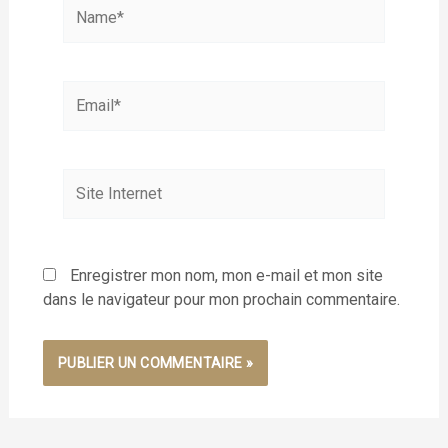
Name*
Email*
Site
Internet
Enregistrer mon nom, mon e-mail et mon site
dans le navigateur pour mon prochain commentaire.