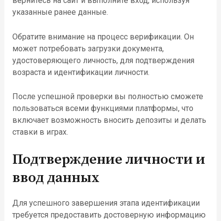
вернитесь на сайт и выполните вход, используя
указанные ранее данные.
Обратите внимание на процесс верификации. Он
может потребовать загрузки документа,
удостоверяющего личность, для подтверждения
возраста и идентификации личности.
После успешной проверки вы полностью сможете
пользоваться всеми функциями платформы, что
включает возможность вносить депозиты и делать
ставки в играх.
Подтверждение личности и
ввод данных
Для успешного завершения этапа идентификации
требуется предоставить достоверную информацию