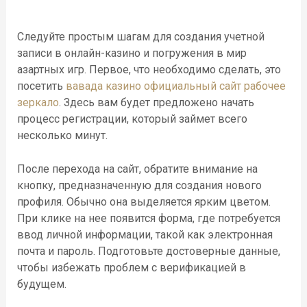
Следуйте простым шагам для создания учетной
записи в онлайн-казино и погружения в мир
азартных игр. Первое, что необходимо сделать, это
посетить
вавада казино официальный сайт рабочее
зеркало
. Здесь вам будет предложено начать
процесс регистрации, который займет всего
несколько минут.
После перехода на сайт, обратите внимание на
кнопку, предназначенную для создания нового
профиля. Обычно она выделяется ярким цветом.
При клике на нее появится форма, где потребуется
ввод личной информации, такой как электронная
почта и пароль. Подготовьте достоверные данные,
чтобы избежать проблем с верификацией в
будущем.