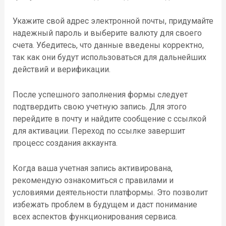
Укажите свой адрес электронной почты, придумайте
надежный пароль и выберите валюту для своего
счета. Убедитесь, что данные введены корректно,
так как они будут использоваться для дальнейших
действий и верификации.
После успешного заполнения формы следует
подтвердить свою учетную запись. Для этого
перейдите в почту и найдите сообщение с ссылкой
для активации. Переход по ссылке завершит
процесс создания аккаунта.
Когда ваша учетная запись активирована,
рекомендую ознакомиться с правилами и
условиями деятельности платформы. Это позволит
избежать проблем в будущем и даст понимание
всех аспектов функционирования сервиса.