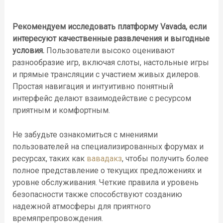
Рекомендуем исследовать платформу Vavada, если
интересуют качественные развлечения и выгодные
условия.
Пользователи высоко оценивают
разнообразие игр, включая слоты, настольные игры
и прямые трансляции с участием живых дилеров.
Простая навигация и интуитивно понятный
интерфейс делают взаимодействие с ресурсом
приятным и комфортным.
Не забудьте ознакомиться с мнениями
пользователей на специализированных форумах и
ресурсах, таких как
вавадакз
, чтобы получить более
полное представление о текущих предложениях и
уровне обслуживания. Четкие правила и уровень
безопасности также способствуют созданию
надежной атмосферы для приятного
времяпрепровождения.