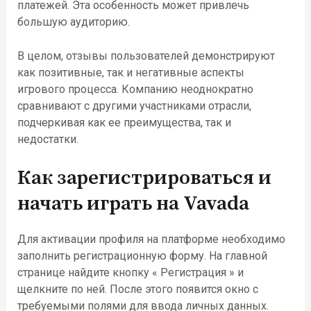
платежей. Эта особенность может привлечь
большую аудиторию.
В целом, отзывы пользователей демонстрируют
как позитивные, так и негативные аспекты
игрового процесса. Компанию неоднократно
сравнивают с другими участниками отрасли,
подчеркивая как ее преимущества, так и
недостатки.
Как зарегистрироваться и
начать играть на Vavada
Для активации профиля на платформе необходимо
заполнить регистрационную форму. На главной
странице найдите кнопку « Регистрация » и
щелкните по ней. После этого появится окно с
требуемыми полями для ввода личных данных.