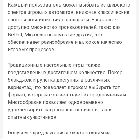
Каждый пользователь может выбрать из широкого
спектра игровых автоматов, включая классические
слоты и новейшие видеоаппараты. В каталоге
доступно множество производителей, таких как
NetEnt, Microgaming и многие другие, что
обеспечивает разнообразие и высокое качество
игровых процессов.
Традиционные настольные игры также
представлены в достаточном количестве. Покер,
блэкджек и рулетка доступны в различных
вариантах, что позволяет игрокам выбирать тот
формат, который соответствует их предпочтениям.
Многообразие позволяет одновременно
удовлетворить запросы как новичков, так и
опытных участников.
Бонусные предложения являются одним из