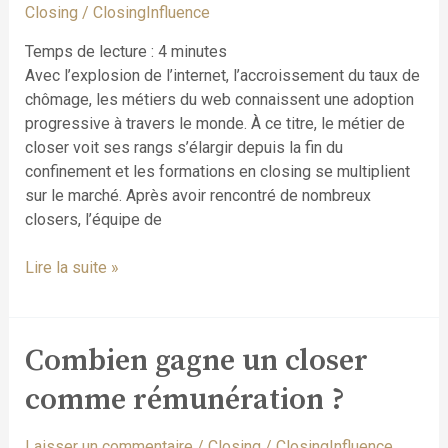
Closing
/
ClosingInfluence
les
étapes
Temps de lecture :
4
minutes
à
Avec l’explosion de l’internet, l’accroissement du taux de
suivre ?
chômage, les métiers du web connaissent une adoption
progressive à travers le monde. À ce titre, le métier de
closer voit ses rangs s’élargir depuis la fin du
confinement et les formations en closing se multiplient
sur le marché. Après avoir rencontré de nombreux
closers, l’équipe de
Lire la suite »
Combien gagne un closer
Combien
gagne
comme rémunération ?
un
closer
Laisser un commentaire
/
Closing
/
ClosingInfluence