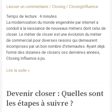
un
Laisser un commentaire
/
Closing
/
ClosingInfluence
closer
et
Temps de lecture :
4
minutes
un
La modernisation du monde engendrée par internet a
commercial
conduit à la naissance de nouveaux métiers dont celui de
?
closer. Le métier de closer est une évolution du métier
de commercial pour diverses raisons qui demeurent
incomprises par un bon nombre d’internautes. Ayant déjà
formé des dizaines de closers ces dernières années,
Closing Influence a pu
Lire la suite »
Devenir closer : Quelles sont
Devenir
closer :
les étapes à suivre ?
Quelles
sont