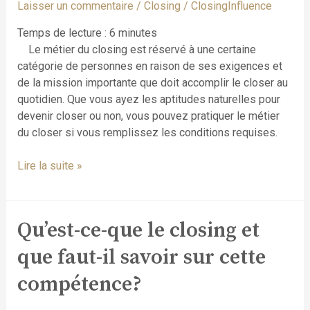
Laisser un commentaire
/
Closing
/
ClosingInfluence
métier
de
Temps de lecture :
6
minutes
closer?
Le métier du closing est réservé à une certaine
catégorie de personnes en raison de ses exigences et
de la mission importante que doit accomplir le closer au
quotidien. Que vous ayez les aptitudes naturelles pour
devenir closer ou non, vous pouvez pratiquer le métier
du closer si vous remplissez les conditions requises.
Lire la suite »
Qu’est-ce-que le closing et
Qu’est-
ce-
que faut-il savoir sur cette
que
le
compétence?
closing
et