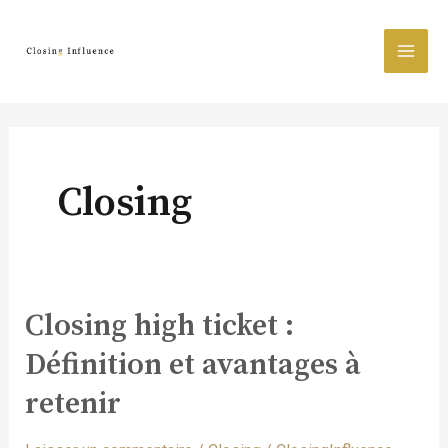
Aller
MAI
au
contenu
MEN
Closing
Closing high ticket :
Closing
high
Définition et avantages à
ticket :
Définition
retenir
et
avantages